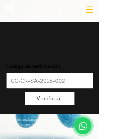
Código de verificación
Verificar
info@clonallyxcorporation.org
RUC:
1793193795001
Resolución: MDT-SCP-2022-0414