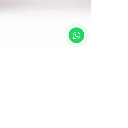
Diagnóstico Molecular
Farmacogenómica
Neurobiología y Biomedicina
traslacional
Forma parte de
nuestos proyectos